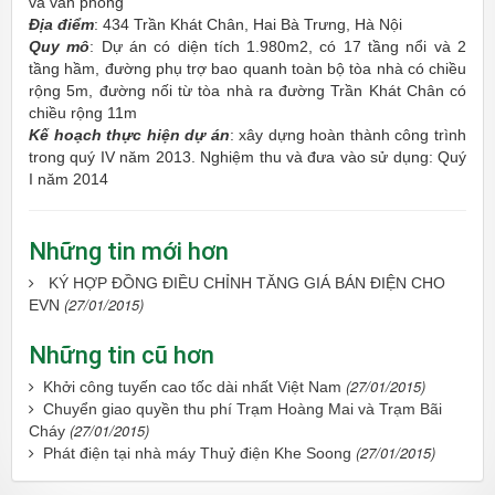
và văn phòng
Địa điểm
: 434 Trần Khát Chân, Hai Bà Trưng, Hà Nội
Quy mô
: Dự án có diện tích 1.980m2, có 17 tầng nổi và 2
tầng hầm, đường phụ trợ bao quanh toàn bộ tòa nhà có chiều
rộng 5m, đường nối từ tòa nhà ra đường Trần Khát Chân có
chiều rộng 11m
Kế hoạch thực hiện dự án
: xây dựng hoàn thành công trình
trong quý IV năm 2013. Nghiệm thu và đưa vào sử dụng: Quý
I năm 2014
Những tin mới hơn
KÝ HỢP ĐỒNG ĐIỀU CHỈNH TĂNG GIÁ BÁN ĐIỆN CHO
(27/01/2015)
EVN
Những tin cũ hơn
(27/01/2015)
Khởi công tuyến cao tốc dài nhất Việt Nam
Chuyển giao quyền thu phí Trạm Hoàng Mai và Trạm Bãi
(27/01/2015)
Cháy
(27/01/2015)
Phát điện tại nhà máy Thuỷ điện Khe Soong