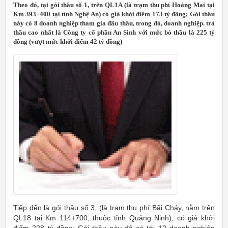
Theo đó, tại gói thầu số 1, trên QL1A (là trạm thu phí Hoàng Mai tại
Km 393+400 tại tỉnh Nghệ An) có giá khởi điểm 173 tỷ đồng; Gói thầu
này có 8 doanh nghiệp tham gia đấu thầu, trong đó, doanh nghiệp. trả
thầu cao nhất là Công ty cổ phần An Sinh với mức bỏ thầu là 225 tỷ
đồng (vượt mức khởi điểm 42 tỷ đồng)
Tiếp đến là gói thầu số 3, (là trạm thu phí Bãi Cháy, nằm trên
QL18 tại Km 114+700, thuộc tỉnh Quảng Ninh), có giá khởi