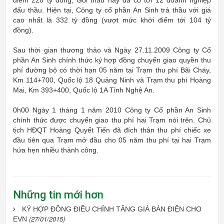
điểm 228 tỷ đồng; Gói thầu này đã có tới 12 doanh nghiệp
đấu thầu. Hiện tại, Công ty cổ phần An Sinh trả thầu với giá
cao nhất là 332 tỷ đồng (vượt mức khởi điểm tới 104 tỷ
đồng).
Sau thời gian thương thảo và Ngày 27.11.2009 Công ty Cổ
phần An Sinh chính thức ký hợp đồng chuyển giao quyền thu
phí đường bộ có thời hạn 05 năm tại Trạm thu phí Bãi Cháy,
Km 114+700, Quốc lộ 18 Quảng Ninh và Trạm thu phí Hoàng
Mai, Km 393+400, Quốc lộ 1A Tỉnh Nghệ An.
0h00 Ngày 1 tháng 1 năm 2010 Công ty Cổ phần An Sinh
chính thức được chuyển giao thu phí hai Trạm nói trên. Chủ
tịch HĐQT Hoàng Quyết Tiến đã đích thân thu phí chiếc xe
đầu tiên qua Trạm mở đầu cho 05 năm thu phí tại hai Trạm
hứa hẹn nhiều thành công.
Những tin mới hơn
KÝ HỢP ĐỒNG ĐIỀU CHỈNH TĂNG GIÁ BÁN ĐIỆN CHO
(27/01/2015)
EVN