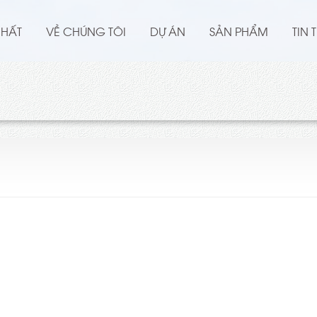
NHẤT
VỀ CHÚNG TÔI
DỰ ÁN
SẢN PHẨM
TIN 